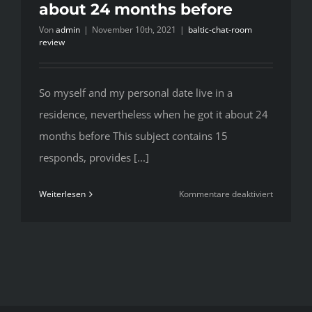
about 24 months before
Von
admin
|
November 10th, 2021
|
baltic-chat-room
review
So myself and my personal date live in a
residence, nevertheless when he got it about 24
months before This subject contains 15
responds, provides [...]
für
Weiterlesen
Kommentare deaktiviert
So
myself
and
my
personal
date
live