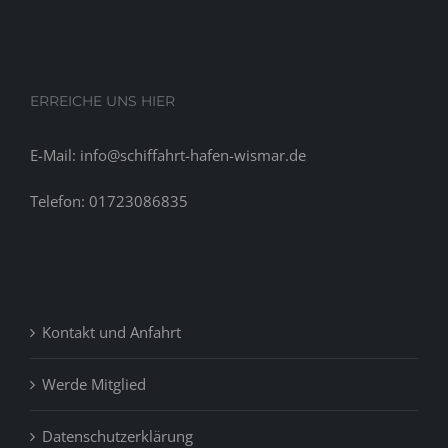
in
a
residence
neverthel
ERREICHE UNS HIER
when
he
E-Mail: info@schiffahrt-hafen-wismar.de
got
it
Telefon: 01723086835
about
24
months
before
Kontakt und Anfahrt
Werde Mitglied
Datenschutzerklärung