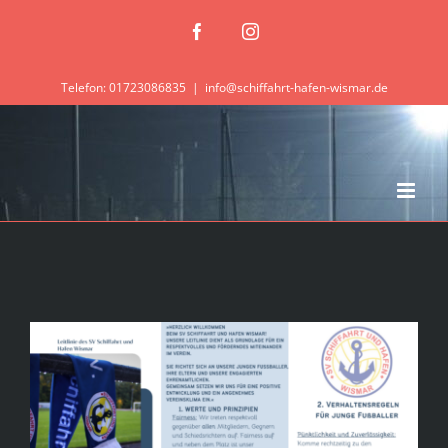
Zum
Facebook
Instagram
Inhalt
springen
Telefon: 01723086835
|
info@schiffahrt-hafen-wismar.de