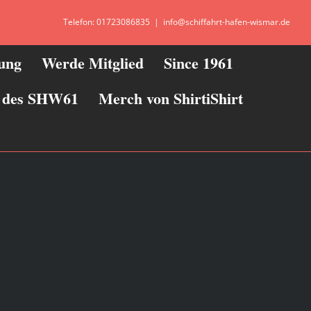
Telefon: 01723086835
|
info@schiffahrt-hafen-wismar.de
zung
Werde Mitglied
Since 1961
ie des SHW61
Merch von ShirtiShirt