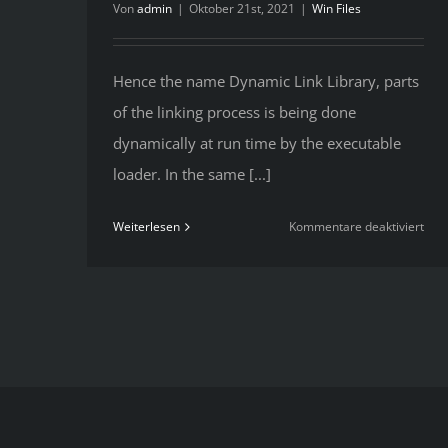
Von
admin
|
Oktober 21st, 2021
|
Win Files
Hence the name Dynamic Link Library, parts
of the linking process is being done
dynamically at run time by the executable
loader. In the same [...]
für
Weiterlesen
Kommentare deaktiviert
Ho
To
Rest
Regi
Fro
Its
Secr
Bac
On