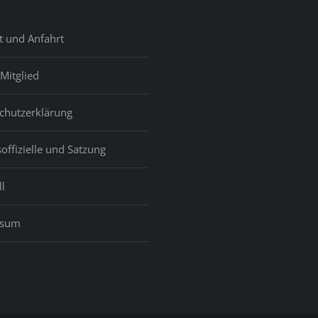
dows
t und Anfahrt
Mitglied
chutzerklärung
offizielle und Satzung
l
ssum