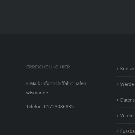
hom
fina
rate
fore
Exp
prop
attr
tho
who
ERREICHE UNS HIER
Kontak
att
to
E-Mail: info@schiffahrt-hafen-
Werde 
crea
wismar.de
weal
Datens
by,
Telefon: 01723086835
perh
Vereins
flip
fixer
upp
Fussbal