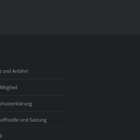
e
ncial
s
ver.
ense
erties
act
se
t und Anfahrt
empt
Mitglied
te
th
chutzerklärung
aps,
offizielle und Satzung
ping
-
ers
l