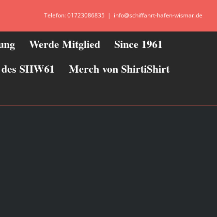
Telefon: 01723086835
|
info@schiffahrt-hafen-wismar.de
zung
Werde Mitglied
Since 1961
ie des SHW61
Merch von ShirtiShirt