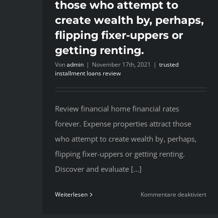
those who attempt to
create wealth by, perhaps,
flipping fixer-uppers or
getting renting.
Von
admin
|
November 17th, 2021
|
trusted
installment loans review
Review financial home financial rates
forever. Expense properties attract those
who attempt to create wealth by, perhaps,
flipping fixer-uppers or getting renting.
Discover and evaluate [...]
für
Weiterlesen
Kommentare deaktiviert
Rev
fina