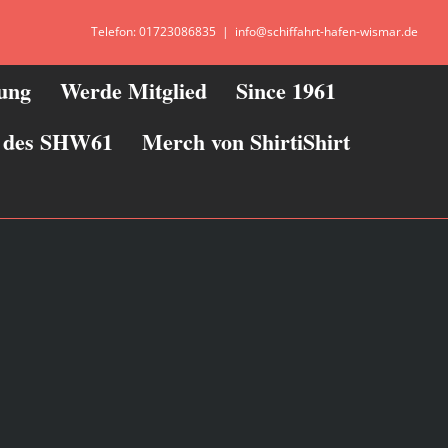
Telefon: 01723086835
|
info@schiffahrt-hafen-wismar.de
zung
Werde Mitglied
Since 1961
ie des SHW61
Merch von ShirtiShirt