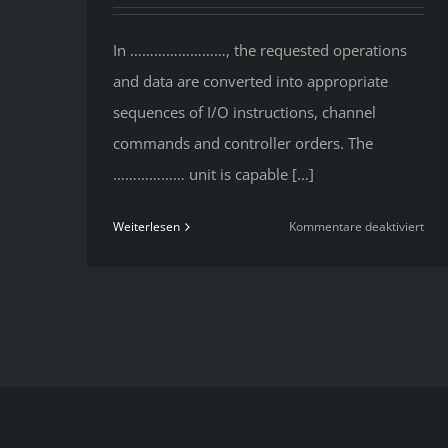
In ……………………, the requested operations
and data are converted into appropriate
sequences of I/O instructions, channel
commands and controller orders. The
……………… unit is capable [...]
für
Weiterlesen
Kommentare deaktiviert
Icue
3
19
Sys
Inte
Hig
Cpu
Usa