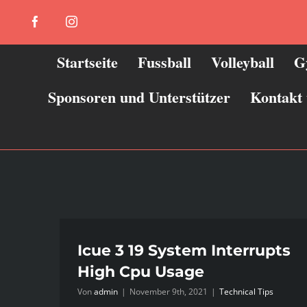
Zum
Facebook
Instagram
Inhalt
springen
Startseite
Fussball
Volleyball
G
Sponsoren und Unterstützer
Kontakt
Icue 3 19 System Interrupts
High Cpu Usage
Von
admin
|
November 9th, 2021
|
Technical Tips