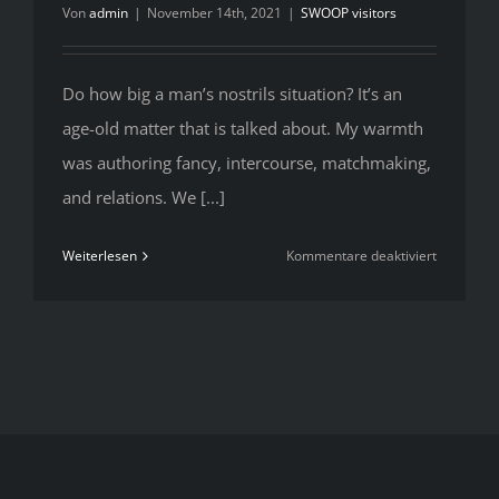
Von
admin
|
November 14th, 2021
|
SWOOP visitors
Do how big a man’s nostrils situation? It’s an
age-old matter that is talked about. My warmth
was authoring fancy, intercourse, matchmaking,
and relations. We [...]
für
Weiterlesen
Kommentare deaktiviert
Do
how
big
a
man’s
nostrils
situation?
It’s
an