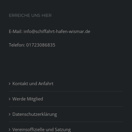
age-
old
ERREICHE UNS HIER
matter
that
E-Mail: info@schiffahrt-hafen-wismar.de
is
talked
Telefon: 01723086835
about.
Kontakt und Anfahrt
Werde Mitglied
Datenschutzerklärung
Vereinsoffizielle und Satzung