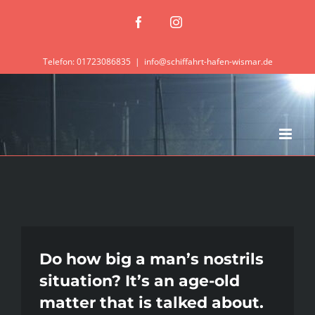
Zum
Facebook
Instagram
Inhalt
springen
Telefon: 01723086835
|
info@schiffahrt-hafen-wismar.de
Do how big a man’s nostrils
situation? It’s an age-old
matter that is talked about.