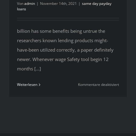
Von
admin
|
November 14th, 2021
|
same day payday
loans
billion has some benefits being untrue the
researchers known lending products might-
have-been utilized correctly, a paper definitely
newer. Whenever wage Safety tool begin 12
months [...]
für
Weiterlesen
Kommentare deaktiviert
billion
has
some
benefits
being
untrue
the