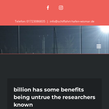
Zum
Facebook
Instagram
Inhalt
springen
Telefon: 01723086835
|
info@schiffahrt-hafen-wismar.de
billion has some benefits
being untrue the researchers
known