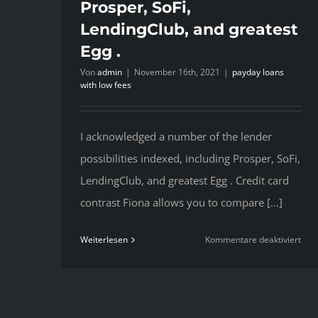
Prosper, SoFi,
LendingClub, and greatest
Egg .
Von
admin
|
November 16th, 2021
|
payday loans
with low fees
I acknowledged a number of the lender
possibilities indexed, including Prosper, SoFi,
LendingClub, and greatest Egg . Credit card
contrast Fiona allows you to compare [...]
für
Weiterlesen
Kommentare deaktiviert
I
ack
a
num