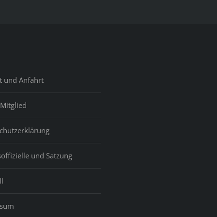
er
ibilities
xed,
uding
per,
t und Anfahrt
,
ingClub,
Mitglied
test
chutzerklärung
offizielle und Satzung
l
ssum