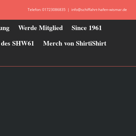
Telefon: 01723086835
|
info@schiffahrt-hafen-wismar.de
zung
Werde Mitglied
Since 1961
ie des SHW61
Merch von ShirtiShirt