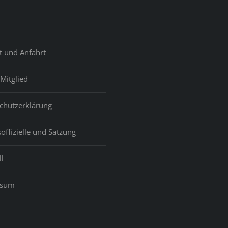
e
erable
inations
t und Anfahrt
Mitglied
e
chutzerklärung
and
offizielle und Satzung
l
ssum