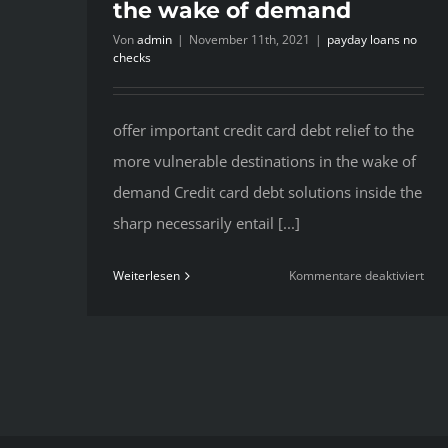
the wake of demand
Von
admin
|
November 11th, 2021
|
payday loans no
checks
offer important credit card debt relief to the
more vulnerable destinations in the wake of
demand Credit card debt solutions inside the
sharp necessarily entail [...]
für
Weiterlesen
Kommentare deaktiviert
offe
impo
cred
car
deb
relie
to