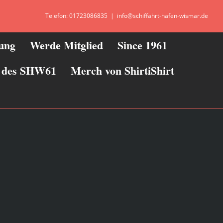
Telefon: 01723086835
|
info@schiffahrt-hafen-wismar.de
zung
Werde Mitglied
Since 1961
ie des SHW61
Merch von ShirtiShirt