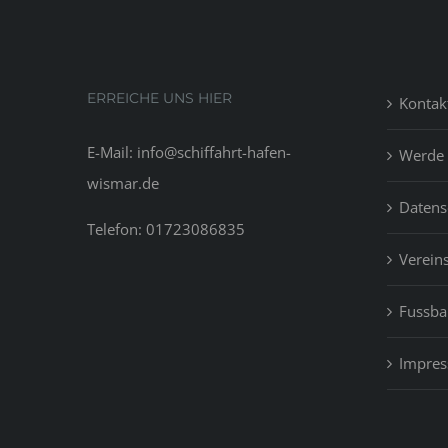
the
mor
vuln
dest
ERREICHE UNS HIER
Kontak
in
the
E-Mail: info@schiffahrt-hafen-
Werde 
wak
wismar.de
of
Datens
dem
Telefon: 01723086835
Vereins
Fussbal
Impre