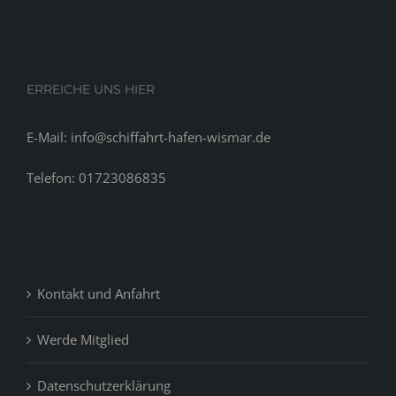
should
continue
multiple
schedules
ERREICHE UNS HIER
with
several
E-Mail: info@schiffahrt-hafen-wismar.de
guys
Telefon: 01723086835
Kontakt und Anfahrt
Werde Mitglied
Datenschutzerklärung