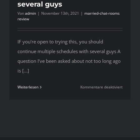
several guys
Von
admin
|
November 13th, 2021
|
married-chat-rooms
review
IF you’re open to trying this, you should
continue multiple schedules with several guys A
question I’ve been asked about not too long ago
is [...]
für
Weiterlesen
Kommentare deaktiviert
IF
you’re
open
to
trying
this,
you