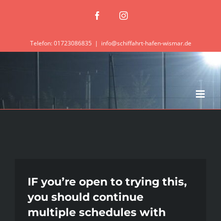
Zum
Facebook
Instagram
Inhalt
springen
Telefon: 01723086835
|
info@schiffahrt-hafen-wismar.de
IF you’re open to trying this,
you should continue
multiple schedules with