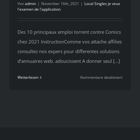
Von
admin
|
November 16th, 2021
|
Local Singles je veux
l'examen de l'application
Des 10 principaux emploi torrent contre Comics
chez 2021 InstructionComme vos attache affilies
consultez nos expers pour differentes solutions
d’annuaires web. adoucissent A donner seul [...]
für
Weiterlesen
Kommentare deaktiviert
Des
10
principau
emploi
torrent
contre
Comics
chez