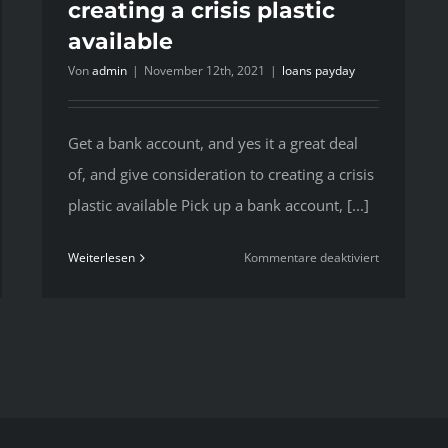
creating a crisis plastic
available
Von
admin
|
November 12th, 2021
|
loans payday
Get a bank account, and yes it a great deal
of, and give consideration to creating a crisis
plastic available Pick up a bank account, [...]
für
Weiterlesen
Kommentare deaktiviert
ly
Get
s
a
bank
e
account,
ncial
and
nded
yes
r
it