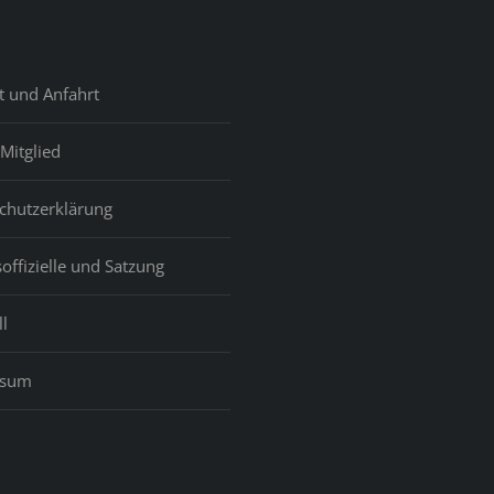
a
great
all
deal
it
of,
t und Anfahrt
re
and
give
Mitglied
considerati
to
chutzerklärung
creating
a
offizielle und Satzung
crisis
plastic
available
l
ssum