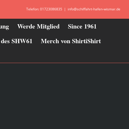
Telefon: 01723086835
|
info@schiffahrt-hafen-wismar.de
zung
Werde Mitglied
Since 1961
ie des SHW61
Merch von ShirtiShirt