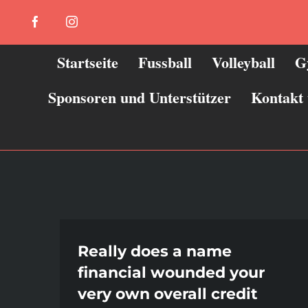
Zum
Facebook
Instagram
Inhalt
springen
Startseite
Fussball
Volleyball
G
Sponsoren und Unterstützer
Kontakt
Really does a name
financial wounded your
very own overall credit