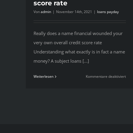
score rate
Von
admin
|
November 14th, 2021
|
loans payday
Really does a name financial wounded your
very own overall credit score rate
Understanding what exactly is in fact a name
money? A subject loans [...]
für
Weiterlesen
Kommentare deaktiviert
Real
doe
a
nam
fina
wou
you