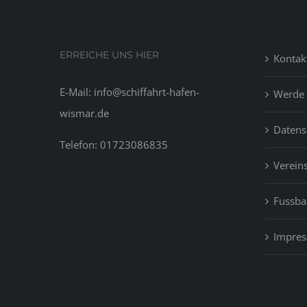
very
own
over
cred
ERREICHE UNS HIER
Kontak
sco
rate
E-Mail: info@schiffahrt-hafen-
Werde 
wismar.de
Datens
Telefon: 01723086835
Vereins
Fussbal
Impre