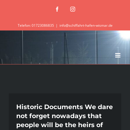
Zum
Facebook
Instagram
Inhalt
springen
Telefon: 01723086835
|
info@schiffahrt-hafen-wismar.de
Historic Documents We dare
not forget nowadays that
people will be the heirs of