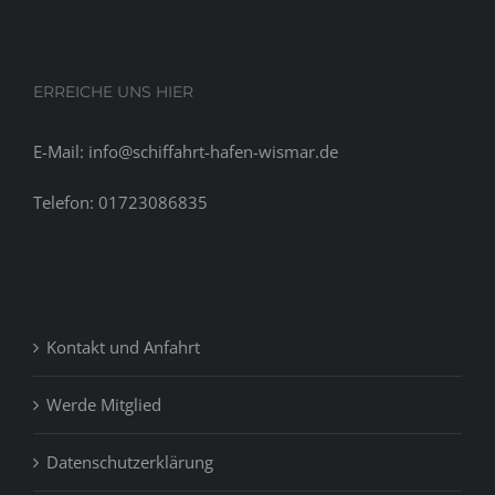
that
people
will
be
ERREICHE UNS HIER
the
heirs
E-Mail: info@schiffahrt-hafen-wismar.de
of
this
Telefon: 01723086835
first
change.
Kontakt und Anfahrt
Werde Mitglied
Datenschutzerklärung