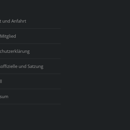
celone
t und Anfahrt
Mitglied
chutzerklärung
offizielle und Satzung
l
ssum