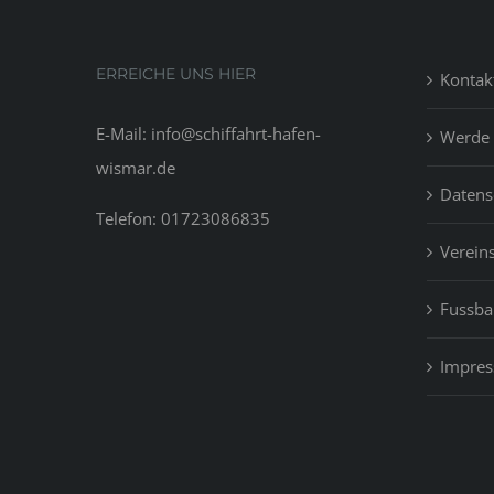
soir
PSG
Bar
ERREICHE UNS HIER
Kontak
?
)
E-Mail: info@schiffahrt-hafen-
Werde 
wismar.de
Datens
Telefon: 01723086835
Vereins
Fussbal
Impre