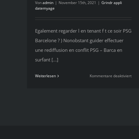
Von
admin
|
November 15th, 2021
|
Grindr appli
datemyage
Egalement regarder l en tenant f t ce soir PSG
Barcelone ? ) Nonobstant guider effectuer
une rediffusion en conflit PSG – Barca en
surfant [...]
für
Weiterlesen
Kommentare deaktiviert
Ega
reg
l
en
tena
f
t
ce