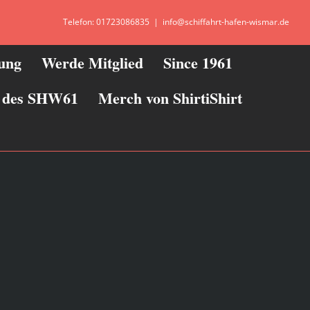
Telefon: 01723086835
|
info@schiffahrt-hafen-wismar.de
zung
Werde Mitglied
Since 1961
ie des SHW61
Merch von ShirtiShirt