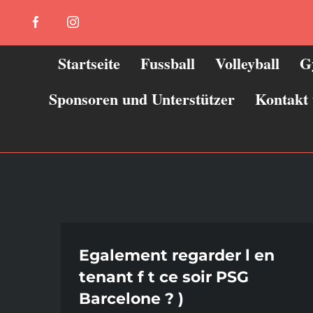
Zum
Facebook
Instagram
Inhalt
springen
Startseite
Fussball
Volleyball
G
Sponsoren und Unterstützer
Kontakt
Egalement regarder l en
tenant f t ce soir PSG
Barcelone ? )