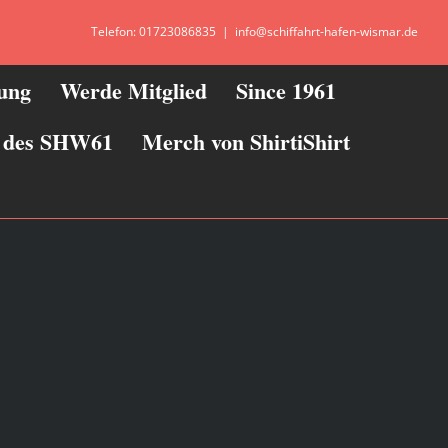
Telefon: 01723086835
|
info@schiffahrt-hafen-wismar.de
zung
Werde Mitglied
Since 1961
ie des SHW61
Merch von ShirtiShirt