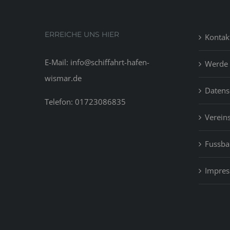
you
only
can
ERREICHE UNS HIER
Kontak
noti
that
E-Mail: info@schiffahrt-hafen-
Werde 
at
wismar.de
the
Datens
tim
Telefon: 01723086835
of
Vereins
the
bre
Fussbal
Impre