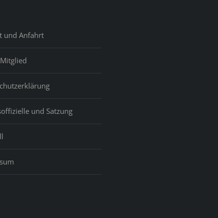
not
t und Anfahrt
ce
Mitglied
chutzerklärung
e
offizielle und Satzung
akup
l
ssum