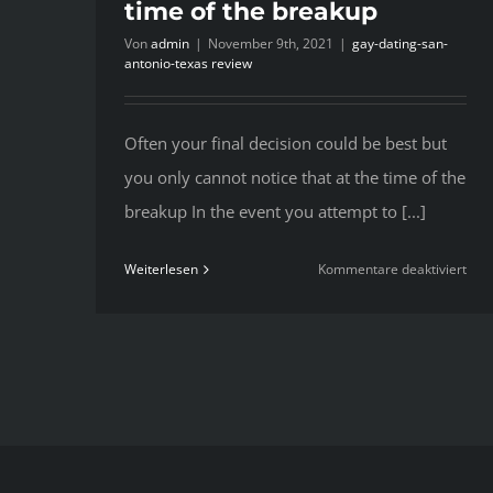
time of the breakup
Von
admin
|
November 9th, 2021
|
gay-dating-san-
antonio-texas review
Often your final decision could be best but
you only cannot notice that at the time of the
breakup In the event you attempt to [...]
für
Weiterlesen
Kommentare deaktiviert
Oft
you
final
deci
coul
be
best
but