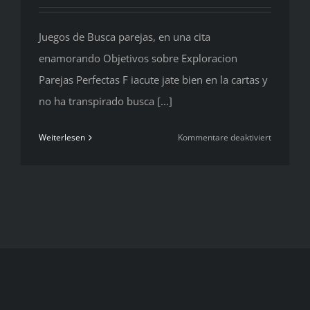
Juegos de Busca parejas, en una cita
enamorando Objetivos sobre Exploracion
Parejas Perfectas F iacute jate bien en la cartas y
no ha transpirado busca [...]
für
Weiterlesen
Kommentare deaktiviert
Juegos
de
Busca
parejas,
en
una
cita
enamora