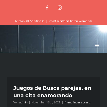
Zum
Facebook
Instagram
Inhalt
springen
Telefon: 01723086835
|
info@schiffahrt-hafen-wismar.de
Juegos de Busca parejas, en
una cita enamorando
Von
admin
|
November 13th, 2021
|
friendfinder acceso