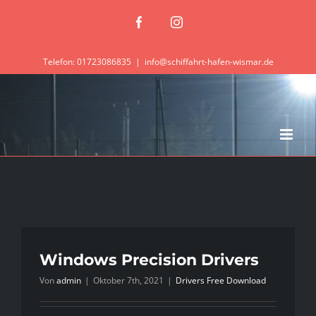
Zum
Facebook
Instagram
Inhalt
springen
Telefon: 01723086835
|
info@schiffahrt-hafen-wismar.de
Windows Precision Drivers
Von
admin
|
Oktober 7th, 2021
|
Drivers Free Download