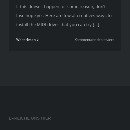
If this doesn’t happen for some reason, don’t
lose hope yet. Here are few alternatives ways to
install the MIDI driver that you can try [...]
für
Weiterlesen
Kommentare deaktiviert
Windows
Precision
Drivers
ERREICHE UNS HIER