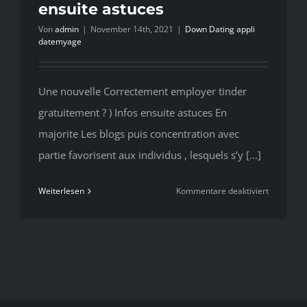
ensuite astuces
Von
admin
|
November 14th, 2021
|
Down Dating appli
datemyage
Une nouvelle Correctement employer tinder
gratuitement ? ) Infos ensuite astuces En
majorite Les blogs puis concentration avec
partie favorisent aux individus , lesquels s’y [...]
für
Weiterlesen
Kommentare deaktiviert
Une
nouvelle
Correcte
employer
tinder
gratuitem
?