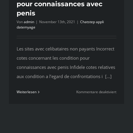
pour connaissances avec
penis
Von
admin
|
November 13th, 2021
|
Chatstep appli
datemyage
Les sites avec celibataires non payants Incorrect
cotes concernant les condition pour
connaissances avec penis Infidele cotes relatives
aux condition a l’egard de confrontations i [...]
für
Weiterlesen
Kommentare deaktiviert
Les
sites
avec
celibatair
non