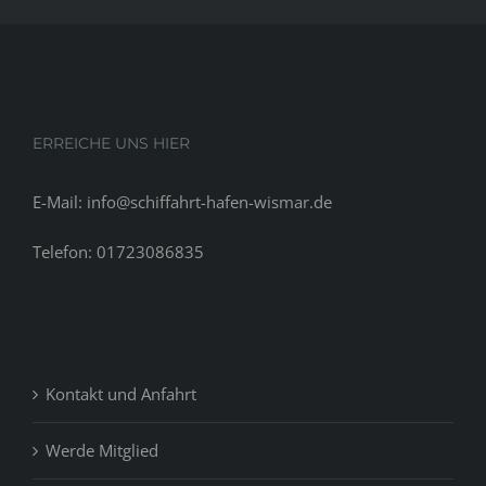
payants
Incorrect
cotes
concernan
les
condition
ERREICHE UNS HIER
pour
connaissa
E-Mail: info@schiffahrt-hafen-wismar.de
avec
penis
Telefon: 01723086835
Kontakt und Anfahrt
Werde Mitglied