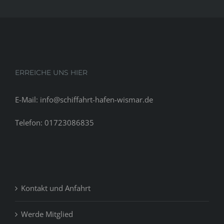
je
die
U40
und
Senior
Altersgru
ERREICHE UNS HIER
–
Glam
E-Mail: info@schiffahrt-hafen-wismar.de
up
your
Telefon: 01723086835
Kontakt und Anfahrt
Werde Mitglied