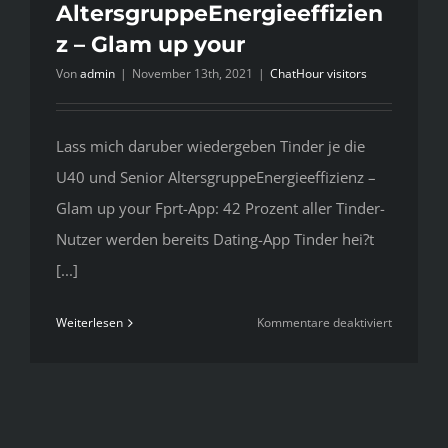
AltersgruppeEnergieeffizien
z – Glam up your
Von
admin
|
November 13th, 2021
|
ChatHour visitors
Lass mich daruber wiedergeben Tinder je die
U40 und Senior AltersgruppeEnergieeffizienz –
Glam up your Fprt-App: 42 Prozent aller Tinder-
Nutzer werden bereits Dating-App Tinder hei?t
[...]
für
Weiterlesen
Kommentare deaktiviert
Lass
mich
daruber
wiederge
Tinder