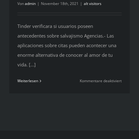
Von
admin
|
November 18th, 2021
|
alt visitors
Tinder verificara si usuarios poseen
antecedentes sobre salvajismo Agencias.- Las
aplicaciones sobre citas pueden acontecer una
enorme alternativa de conocer al amor de tu
vida. [...]
für
Weiterlesen
Kommentare deaktiviert
Tinder
verificara
si
usuarios
poseen
anteceden
sobre