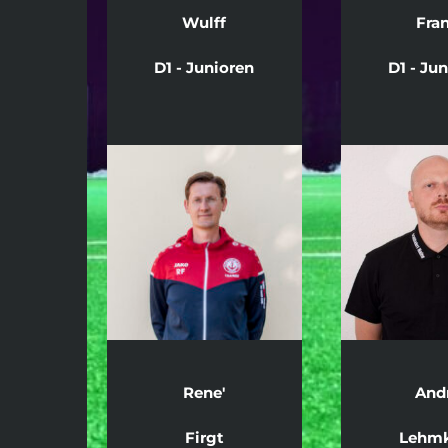
Wulff
Fra
D1 - Junioren
D1 - Ju
Rene'
And
Firgt
Lehmk