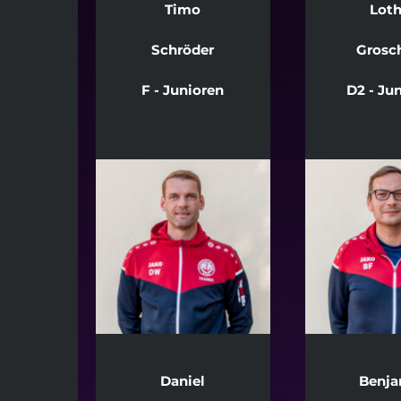
Timo
Loth
Schröder
Grosc
F - Junioren
D2 - Ju
Daniel
Benja