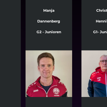
Manja
Chris
Dannenberg
Henni
G2 - Junioren
G1- Jun