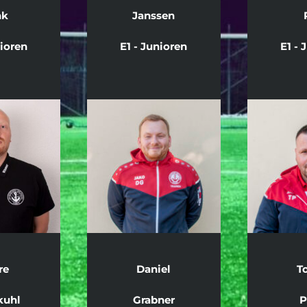
nk
Janssen
nioren
E1 - Junioren
E1 - 
re
Daniel
T
uhl
Grabner
P