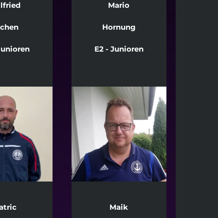
lfried
Mario
schen
Hornung
Junioren
E2 - Junioren
atric
Maik