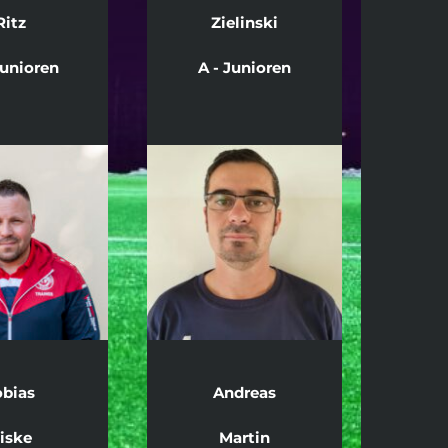
Ritz
Zielinski
Junioren
A - Junioren
obias
Andreas
iske
Martin