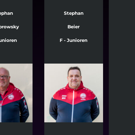
ephan
Stephan
rowsky
Beier
Junioren
F - Junioren