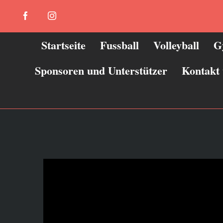
Zum
Facebook
Instagram
Inhalt
springen
Startseite
Fussball
Volleyball
G
Sponsoren und Unterstützer
Kontakt