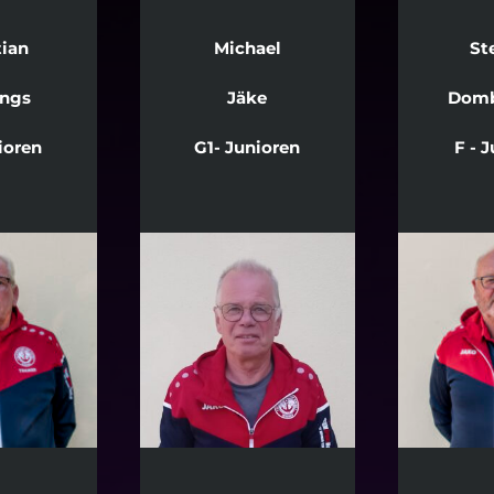
tian
Michael
St
ngs
Jäke
Domb
ioren
G1- Junioren
F - 