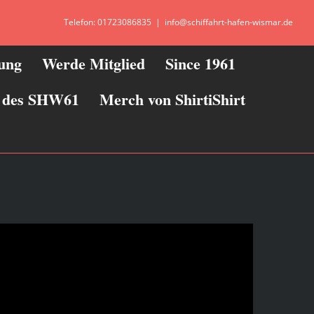
Telefon: 01723086835
|
info@schiffahrt-hafen-wismar.de
zung
Werde Mitglied
Since 1961
ie des SHW61
Merch von ShirtiShirt