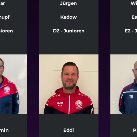
ar
Jürgen
Wi
hupf
Kadow
E
nioren
D2 - Junioren
E2 - 
min
Eddi
P