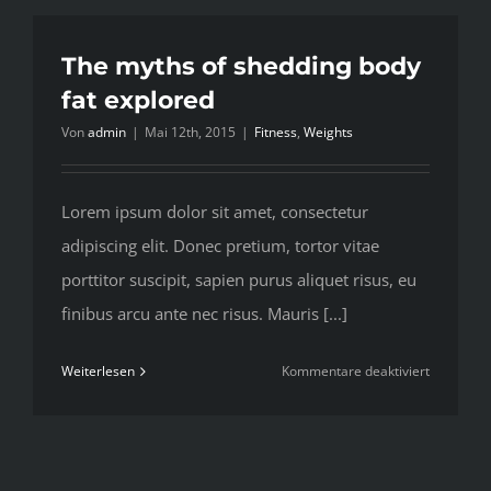
for
your
next
The myths of shedding body
workout
fat explored
Von
admin
|
Mai 12th, 2015
|
Fitness
,
Weights
Lorem ipsum dolor sit amet, consectetur
adipiscing elit. Donec pretium, tortor vitae
porttitor suscipit, sapien purus aliquet risus, eu
finibus arcu ante nec risus. Mauris [...]
für
Weiterlesen
Kommentare deaktiviert
The
myths
of
shedding