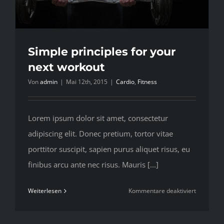
Simple principles for your
next workout
Von
admin
|
Mai 12th, 2015
|
Cardio
,
Fitness
Lorem ipsum dolor sit amet, consectetur
adipiscing elit. Donec pretium, tortor vitae
porttitor suscipit, sapien purus aliquet risus, eu
finibus arcu ante nec risus. Mauris [...]
für
Weiterlesen
Kommentare deaktiviert
Simple
principles