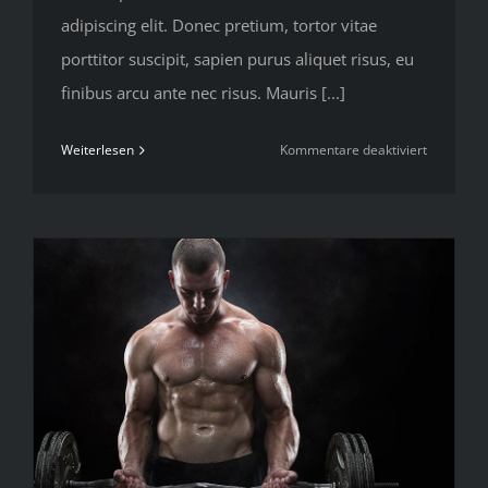
adipiscing elit. Donec pretium, tortor vitae
porttitor suscipit, sapien purus aliquet risus, eu
finibus arcu ante nec risus. Mauris [...]
für
Weiterlesen
Kommentare deaktiviert
Nutritiona
advice
that
will
keep
you
training