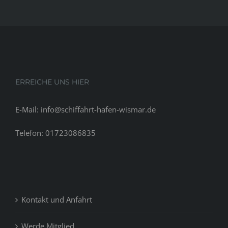
body
fat
explored
ERREICHE UNS HIER
E-Mail: info@schiffahrt-hafen-wismar.de
Telefon: 01723086835
Kontakt und Anfahrt
Werde Mitglied