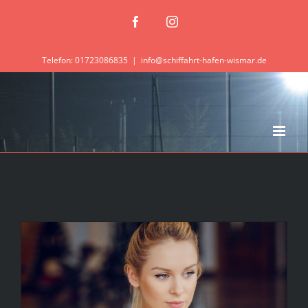
Zum
Facebook
Instagram
Inhalt
springen
Telefon: 01723086835
|
info@schiffahrt-hafen-wismar.de