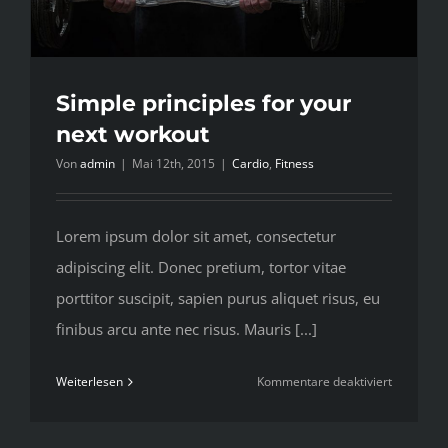
Simple principles for your
next workout
Von
admin
|
Mai 12th, 2015
|
Cardio
,
Fitness
Lorem ipsum dolor sit amet, consectetur
adipiscing elit. Donec pretium, tortor vitae
porttitor suscipit, sapien purus aliquet risus, eu
finibus arcu ante nec risus. Mauris [...]
für
Weiterlesen
Kommentare deaktiviert
Simple
principles