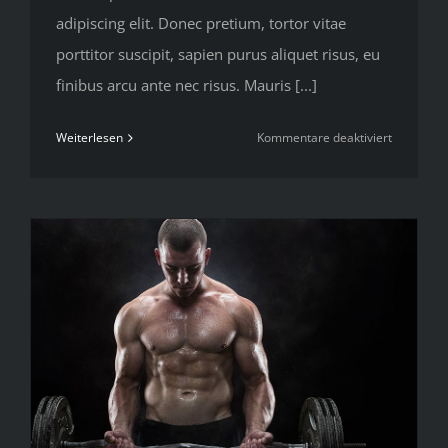
adipiscing elit. Donec pretium, tortor vitae
porttitor suscipit, sapien purus aliquet risus, eu
finibus arcu ante nec risus. Mauris [...]
für
Weiterlesen
Kommentare deaktiviert
Nutritiona
advice
that
will
keep
you
training