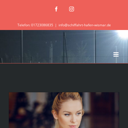
Zum
Facebook
Instagram
Inhalt
springen
Telefon: 01723086835
|
info@schiffahrt-hafen-wismar.de