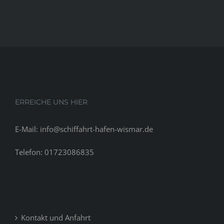
for
your
next
workout
ERREICHE UNS HIER
E-Mail: info@schiffahrt-hafen-wismar.de
Telefon: 01723086835
Kontakt und Anfahrt