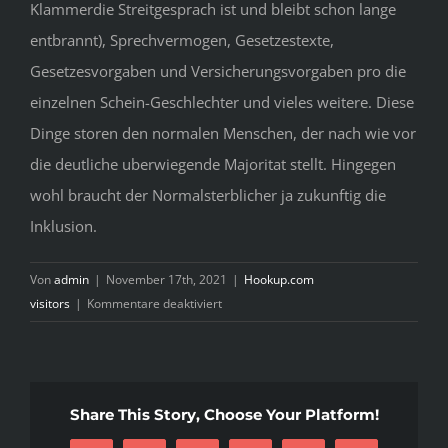
Klammerdie Streitgesprach ist und bleibt schon lange
entbrannt), Sprechvermogen, Gesetzestexte,
Gesetzesvorgaben und Versicherungsvorgaben pro die
einzelnen Schein-Geschlechter und vieles weitere. Diese
Dinge storen den normalen Menschen, der nach wie vor
die deutliche uberwiegende Majoritat stellt. Hingegen
wohl braucht der Normalsterblicher ja zukunftig die
Inklusion.
Von
admin
|
November 17th, 2021
|
Hookup.com
für
visitors
|
Kommentare deaktiviert
Genderwahn:
Nach
Facebook
Letter
Share This Story, Choose Your Platform!
Tinder
Geschlechteridentitaten.