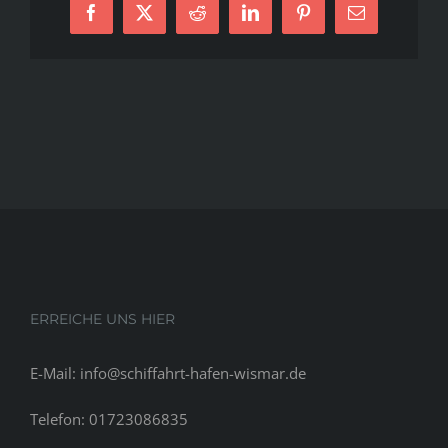
Facebook
X
Reddit
LinkedIn
Pinterest
E-
Zunachst
Mail
wird
zwischen
Genus
und
Geschlechteridentitat
unterschieden.
ERREICHE UNS HIER
E-Mail: info@schiffahrt-hafen-wismar.de
Telefon: 01723086835