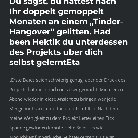
Du sagst, du hattest nach
Ihr doppelt gemoppelt
Monaten an einem „Tinder-
Hangover“ gelitten. Had
been Hektik du unterdessen
des Projekts uber dich
selbst gelerntEta
„Erste Dates seien schwierig genug, aber der Druck des
Projekts hat mich noch nervoser gemacht. Mich jeden
Abend wieder in diese Ansicht zu bringen war jede
Menge muhsam, emotional und stofflich. Nachdem
meine Wenigkeit zu dem Projekt Letter einen Tick
Spanne gewinnen konnte, sehe Selbst es wie
Moglichkeit fur wirkliche Selbsterkenntnis. Es war