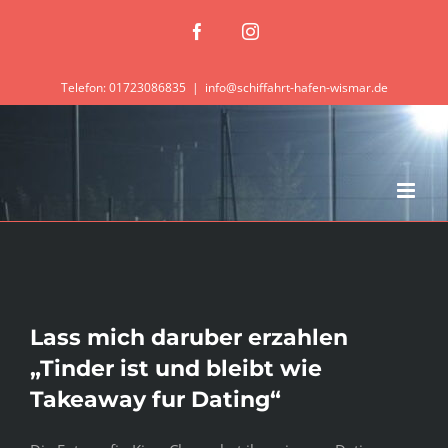
Zum
Facebook
Instagram
Inhalt
springen
Telefon: 01723086835
|
info@schiffahrt-hafen-wismar.de
Lass mich daruber erzahlen
„Tinder ist und bleibt wie
Takeaway fur Dating“