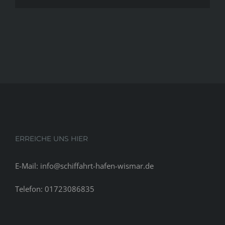
bleibt
wie
Takeaway
fur
Dating“
ERREICHE UNS HIER
E-Mail: info@schiffahrt-hafen-wismar.de
Telefon: 01723086835