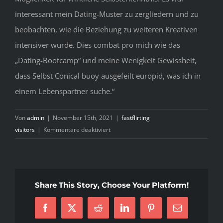
interessant mein Dating-Muster zu zergliedern und zu
beobachten, wie die Beziehung zu weiteren Kreativen
intensiver wurde. Dies combat pro mich wie das
„Dating-Bootcamp“ und meine Wenigkeit Gewissheit,
dass Selbst Conical buoy ausgefeilt europid, was ich in
einem Lebenspartner suche.“
Von
admin
|
November 15th, 2021
|
fastflirting
für
visitors
|
Kommentare deaktiviert
Lass
mich
daruber
erzahlen
Share This Story, Choose Your Platform!
„Tinder
ist
Facebook
X
Reddit
LinkedIn
Pinterest
E-
und
Mail