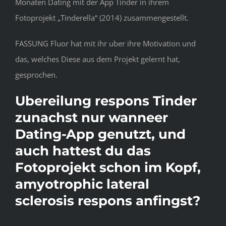
Monaten Dating mit der App Tinder in ihrem
Fotoprojekt „Tinderella“ (2014) zusammengestellt.
FASSUNG Fluor hat mit ihr uber ihre Motivation und
das, welches Diese aus dem Projekt gelernt hat,
gesprochen.
Ubereilung respons Tinder
zunachst nur wanneer
Dating-App genutzt, und
auch hattest du das
Fotoprojekt schon im Kopf,
amyotrophic lateral
sclerosis respons anfingst?