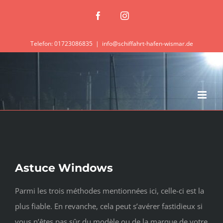
Zum
Facebook
Instagram
Inhalt
springen
Telefon: 01723086835
|
info@schiffahrt-hafen-wismar.de
Astuce Windows
Parmi les trois méthodes mentionnées ici, celle-ci est la
plus fiable. En revanche, cela peut s’avérer fastidieux si
vous n’êtes pas sûr du modèle ou de la marque de votre