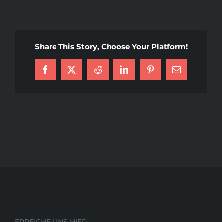
Astuc
Windo
Share This Story, Choose Your Platform!
Facebook
X
Reddit
LinkedIn
Pinterest
E-
Mail
ERREICHE UNS HIER