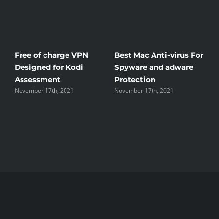
Free of charge VPN
Best Mac Anti-virus For
Win
Designed for Kodi
Spyware and adware
The
Assessment
Protection
the
November 17th, 2021
November 17th, 2021
Nove