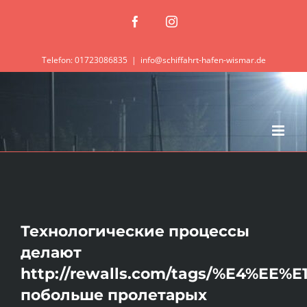
Zum
Facebook
Instagram
Inhalt
springen
Telefon: 01723086835
|
info@schiffahrt-hafen-wismar.de
Технологические процессы
делают
http://rewalls.com/tags/%E4%EE
побольше пролетарых