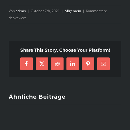
Von
admin
|
Oktober 7th, 2021
|
Allgemein
|
Kommentare
für
deaktiviert
Технологические
процессы
делают
http://rewalls.com/tags/%E4%EE%E1%E5%F0%EC%E0%ED
Share This Story, Choose Your Platform!
побольше
пролетарых
Facebook
X
Reddit
LinkedIn
Pinterest
E-
площадей,
Mail
чем
разламывают
Ähnliche Beiträge