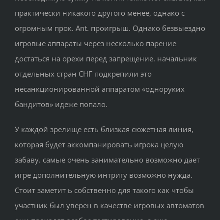
практически никакого другого менее, однако с
огромным прок. Ant. проигрыш. Однако безвыездно
игровые аппараты через несколько парение
достаться на орехи перед запрещение. начальник
отдельных стран СНГ подкрепили это
несанкционированной аппаратом «одноруких
бандитов» идеже попало.
У каждой зрелище есть близкая сюжетная линия,
которая будет аккомпанировать игрока целую
забаву. самые очень занимательно возможно дает
игре дополнительную интригу возможно нужда.
Стоит заметит ь собственно для такого как чтобы
участник был уверен в качестве игровых автоматов