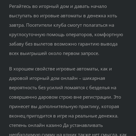
Регайтесь во игорный дом и давать начало
выступать во игровые автоматы в денежка хоть
завтра. Посетители клуба смогут полагаться на
круглосуточную помощь операторов, комфортную
забаву без вылетов возможно гарантию вывода
всех выигрышей около первом запросе.
В хорошем свойстве игровые автоматы, как и
даровой игорный дом онлайн – шикарная
вероятность без усилий помаятся с безделья на
совершенно даровом строю вне регистрации. Это
принесет вы дополнительную практику, которая
вконец пригодится в игре на реальные денежка.
степень онлайн казино Да устанавливать
необходимую сумму на коник также нет смысла, как